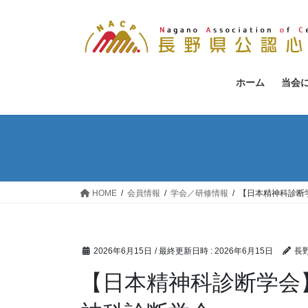
コ
ナ
ン
ビ
テ
ゲ
ン
ー
ツ
シ
ホーム
当会
へ
ョ
ス
ン
キ
に
ッ
移
プ
動
HOME
会員情報
学会／研修情報
【日本精神科診断
2026年6月15日
/ 最終更新日時 :
2026年6月15日
長
【日本精神科診断学会