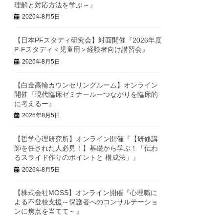
理解と対応方法を学ぶ～』
2026年8月5日
【日本PFスタディ研究会】対面開催『2026年度
P-Fスタディ＜児童用＞経験者向け講習会』
2026年8月5日
【白金高輪カウンセリングルーム】オンライン
開催『現代臨床ゼミナールーつながりを臨床的
に考えるー』
2026年8月5日
【哲学心理研究所】オンライン開催『【研修講
師を任された人必見！】基礎から学ぶ！「伝わ
るスライド作りのポイントと 構成法」』
2026年8月5日
【株式会社MOSS】オンライン開催『心理職に
よる不登校支援～保護者へのコンサルテーショ
ンに焦点を当てて～』