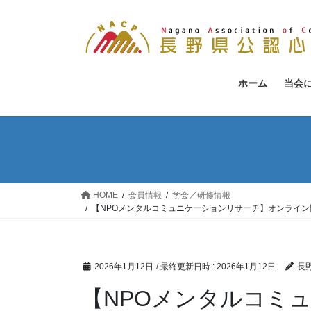
コ
ナ
ン
ビ
テ
ゲ
ン
ー
ツ
シ
ホーム
当会
へ
ョ
ス
ン
キ
に
ッ
移
プ
動
HOME
会員情報
学会／研修情報
【NPOメンタルコミュニケーションリサーチ】オンライン
2026年1月12日
/ 最終更新日時 :
2026年1月12日
長
【NPOメンタルコミ