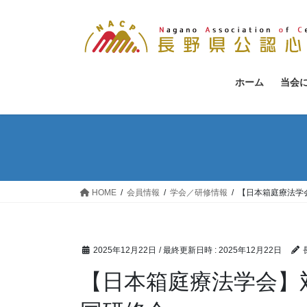
コ
ナ
ン
ビ
テ
ゲ
ン
ー
ツ
シ
ホーム
当会
へ
ョ
ス
ン
キ
に
ッ
移
プ
動
HOME
会員情報
学会／研修情報
【日本箱庭療法学会
2025年12月22日
/ 最終更新日時 :
2025年12月22日
【日本箱庭療法学会】対