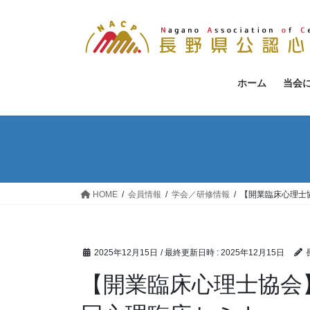
コ
ナ
ン
ビ
テ
ゲ
ン
ー
ツ
シ
ホーム
当会
へ
ョ
ス
ン
キ
に
ッ
移
プ
動
HOME
会員情報
学会／研修情報
【開業臨床心理士
2025年12月15日
/ 最終更新日時 :
2025年12月15日
【開業臨床心理士協会