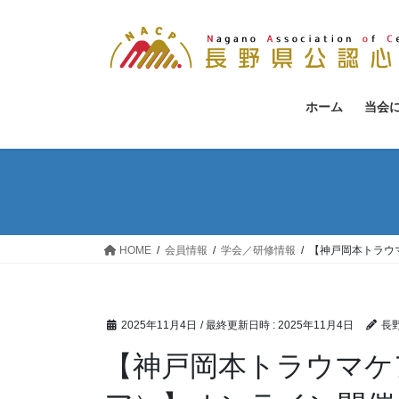
コ
ナ
ン
ビ
テ
ゲ
ン
ー
ツ
シ
ホーム
当会
へ
ョ
ス
ン
キ
に
ッ
移
プ
動
HOME
会員情報
学会／研修情報
【神戸岡本トラウ
2025年11月4日
/ 最終更新日時 :
2025年11月4日
長
【神戸岡本トラウマケア