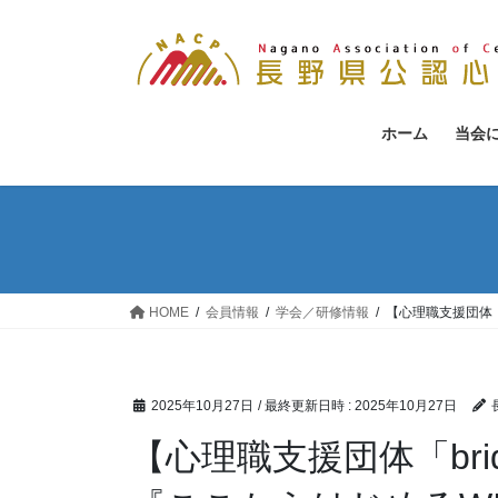
コ
ナ
ン
ビ
テ
ゲ
ン
ー
ツ
シ
ホーム
当会
へ
ョ
ス
ン
キ
に
ッ
移
プ
動
HOME
会員情報
学会／研修情報
【心理職支援団体「
2025年10月27日
/ 最終更新日時 :
2025年10月27日
【心理職支援団体「br