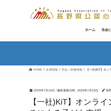
コ
ナ
ン
ビ
テ
ゲ
ン
ー
ツ
シ
ホーム
当会
へ
ョ
ス
ン
キ
に
ッ
移
プ
動
HOME
会員情報
学会／研修情報
【一社)KiT】
2025年7月14日
/ 最終更新日時 :
2025年7月14日
長
【一社)KiT】オンラ