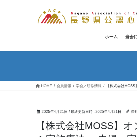
コ
ナ
ン
ビ
テ
ゲ
ン
ー
ツ
シ
ホーム
当会
へ
ョ
ス
ン
キ
に
ッ
移
プ
動
HOME
会員情報
学会／研修情報
【株式会社MOS
2025年4月21日
/ 最終更新日時 :
2025年4月21日
長
【株式会社MOSS】