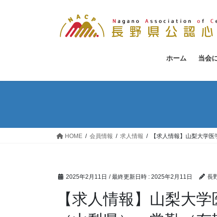
コ
ナ
ン
ビ
テ
ゲ
ン
ー
ツ
シ
ホーム
当会
へ
ョ
ス
ン
キ
に
ッ
移
プ
動
HOME
会員情報
求人情報
【求人情報】山梨大学医
2025年2月11日
/ 最終更新日時 :
2025年2月11日
長
【求人情報】山梨大学