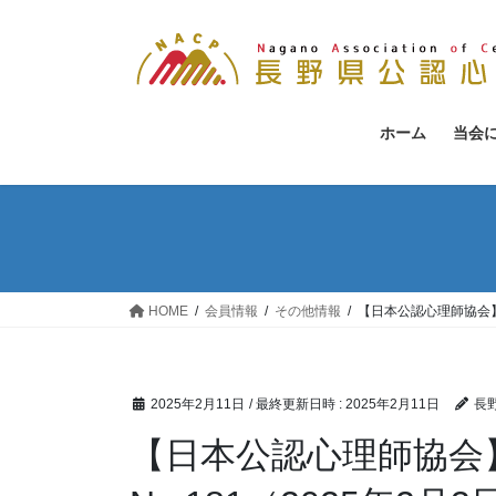
コ
ナ
ン
ビ
テ
ゲ
ン
ー
ツ
シ
ホーム
当会
へ
ョ
ス
ン
キ
に
ッ
移
プ
動
HOME
会員情報
その他情報
【日本公認心理師協会】J
2025年2月11日
/ 最終更新日時 :
2025年2月11日
長
【日本公認心理師協会】