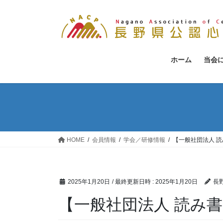
コ
ナ
ン
ビ
テ
ゲ
ン
ー
ツ
シ
ホーム
当会
へ
ョ
ス
ン
キ
に
ッ
移
プ
動
HOME
会員情報
学会／研修情報
【一般社団法人 
2025年1月20日
/ 最終更新日時 :
2025年1月20日
長
【一般社団法人 読み