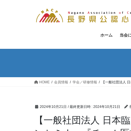
コ
ナ
ン
ビ
テ
ゲ
ン
ー
ツ
シ
ホーム
当会
へ
ョ
ス
ン
キ
に
ッ
移
プ
動
HOME
会員情報
学会／研修情報
【一般社団法人 
2024年10月21日
/ 最終更新日時 :
2024年10月21日
【一般社団法人 日本