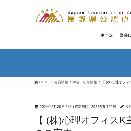
コ
ナ
ン
ビ
テ
ゲ
ン
ー
ツ
シ
ホーム
当会
へ
ョ
ス
ン
キ
に
ッ
移
プ
動
HOME
会員情報
学会／研修情報
【 (株)心理オフ
2024年5月20日
/ 最終更新日時 :
2024年5月20日
長
【 (株)心理オフィス