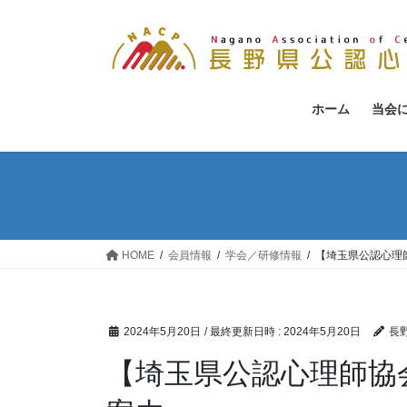
コ
ナ
ン
ビ
テ
ゲ
ン
ー
ツ
シ
ホーム
当会
へ
ョ
ス
ン
キ
に
ッ
移
プ
動
HOME
会員情報
学会／研修情報
【埼玉県公認心理
2024年5月20日
/ 最終更新日時 :
2024年5月20日
長
【埼玉県公認心理師協