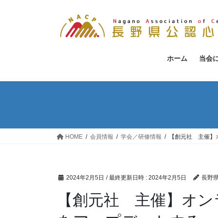
コ
ナ
ン
ビ
テ
ゲ
ン
ー
ツ
シ
ホーム
当会
へ
ョ
ス
ン
キ
に
ッ
移
プ
動
HOME
会員情報
学会／研修情報
【創元社 主催】
2024年2月5日
/ 最終更新日時 :
2024年2月5日
長野
【創元社 主催】オン