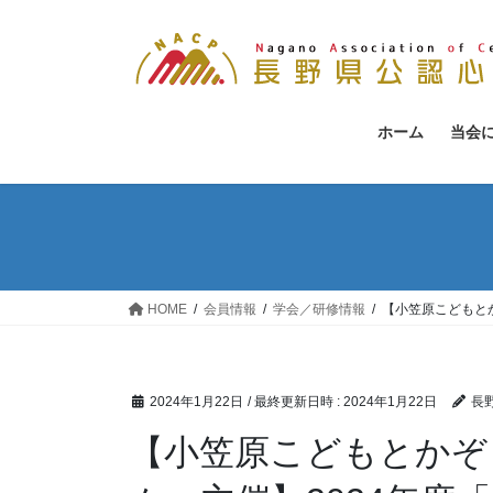
コ
ナ
ン
ビ
テ
ゲ
ン
ー
ツ
シ
ホーム
当会
へ
ョ
ス
ン
キ
に
ッ
移
プ
動
HOME
会員情報
学会／研修情報
【小笠原こどもと
2024年1月22日
/ 最終更新日時 :
2024年1月22日
長
【小笠原こどもとかぞ