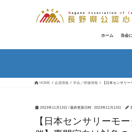
コ
ナ
ン
ビ
テ
ゲ
ン
ー
ツ
シ
ホーム
当会
へ
ョ
ス
ン
キ
に
ッ
移
プ
動
HOME
会員情報
学会／研修情報
【日本センサリー
2023年11月13日
/ 最終更新日時 :
2023年11月13日
【日本センサリーモー