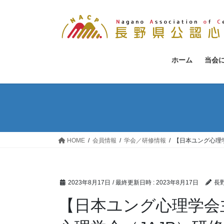
コ
ナ
ン
ビ
テ
ゲ
ン
ー
ツ
シ
ホーム
当会
へ
ョ
ス
ン
キ
に
ッ
移
プ
動
HOME
会員情報
学会／研修情報
【日本ユング心理学
2023年8月17日
/ 最終更新日時 :
2023年8月17日
長
【日本ユング心理学会