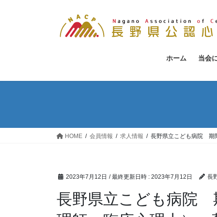
コ
ナ
ン
ビ
テ
ゲ
ン
ー
ツ
シ
ホーム
当会
へ
ョ
ス
ン
キ
に
ッ
移
プ
動
HOME
会員情報
求人情報
長野県立こども病院 期
2023年7月12日
/ 最終更新日時 :
2023年7月12日
長
長野県立こども病院 