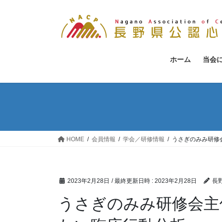
コ
ナ
ン
ビ
テ
ゲ
ン
ー
ツ
シ
ホーム
当会
へ
ョ
ス
ン
キ
に
ッ
移
プ
動
HOME
会員情報
学会／研修情報
うさぎのみみ研修
2023年2月28日
/ 最終更新日時 :
2023年2月28日
長
うさぎのみみ研修会主