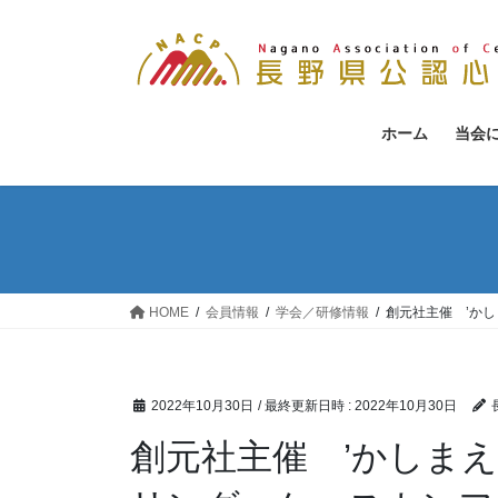
コ
ナ
ン
ビ
テ
ゲ
ン
ー
ツ
シ
ホーム
当会
へ
ョ
ス
ン
キ
に
ッ
移
プ
動
HOME
会員情報
学会／研修情報
創元社主催 ’かし
2022年10月30日
/ 最終更新日時 :
2022年10月30日
創元社主催 ’かしま