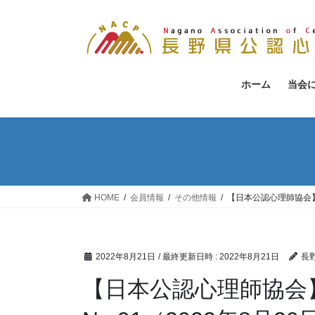
コ
ナ
ン
ビ
テ
ゲ
ン
ー
ツ
シ
ホーム
当会
へ
ョ
ス
ン
キ
に
ッ
移
プ
動
HOME
会員情報
その他情報
【日本公認心理師協会】J
2022年8月21日
/ 最終更新日時 :
2022年8月21日
長
【日本公認心理師協会】