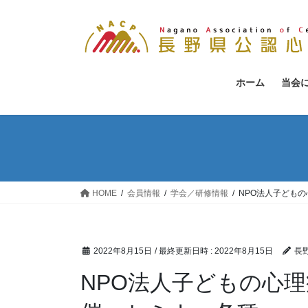
コ
ナ
ン
ビ
テ
ゲ
ン
ー
ツ
シ
ホーム
当会
へ
ョ
ス
ン
キ
に
ッ
移
プ
動
HOME
会員情報
学会／研修情報
NPO法人子ども
2022年8月15日
/ 最終更新日時 :
2022年8月15日
長
NPO法人子どもの心