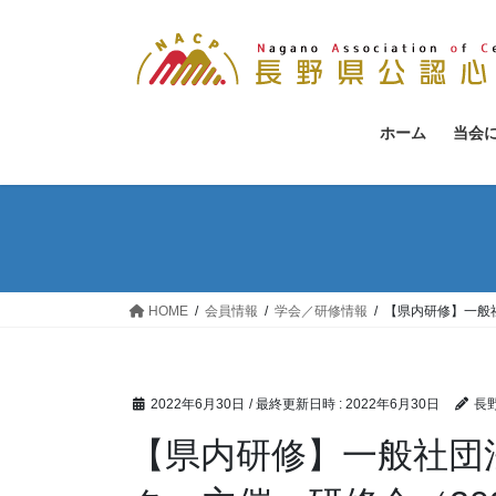
コ
ナ
ン
ビ
テ
ゲ
ン
ー
ツ
シ
ホーム
当会
へ
ョ
ス
ン
キ
に
ッ
移
プ
動
HOME
会員情報
学会／研修情報
【県内研修】一般
2022年6月30日
/ 最終更新日時 :
2022年6月30日
長
【県内研修】一般社団