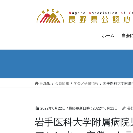
コ
ナ
ン
ビ
テ
ゲ
ン
ー
ツ
シ
ホーム
当会
へ
ョ
ス
ン
キ
に
ッ
移
プ
動
HOME
会員情報
学会／研修情報
岩手医科大学附属病院
2022年6月22日
/ 最終更新日時 :
2022年6月22日
長
岩手医科大学附属病院