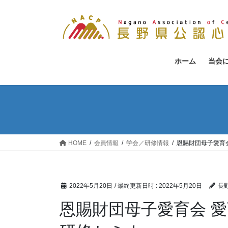
コ
ナ
ン
ビ
テ
ゲ
ン
ー
ツ
シ
ホーム
当会
へ
ョ
ス
ン
キ
に
ッ
移
プ
動
HOME
会員情報
学会／研修情報
恩賜財団母子愛育
2022年5月20日
/ 最終更新日時 :
2022年5月20日
長
恩賜財団母子愛育会 