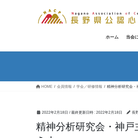
コ
ナ
ン
ビ
テ
ゲ
ン
ー
ツ
シ
ホーム
当会
へ
ョ
ス
ン
キ
に
ッ
移
プ
動
HOME
会員情報
学会／研修情報
精神分析研究会・
2022年2月18日
/ 最終更新日時 :
2022年2月18日
長
精神分析研究会・神戸主