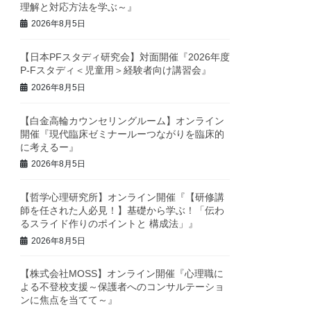
理解と対応方法を学ぶ～』
2026年8月5日
【日本PFスタディ研究会】対面開催『2026年度
P-Fスタディ＜児童用＞経験者向け講習会』
2026年8月5日
【白金高輪カウンセリングルーム】オンライン
開催『現代臨床ゼミナールーつながりを臨床的
に考えるー』
2026年8月5日
【哲学心理研究所】オンライン開催『【研修講
師を任された人必見！】基礎から学ぶ！「伝わ
るスライド作りのポイントと 構成法」』
2026年8月5日
【株式会社MOSS】オンライン開催『心理職に
よる不登校支援～保護者へのコンサルテーショ
ンに焦点を当てて～』