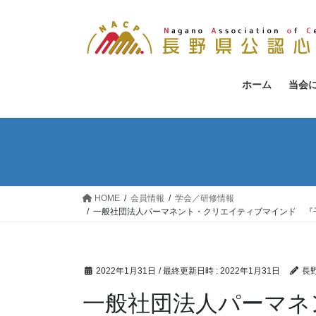
コ
ナ
ン
ビ
テ
ゲ
ン
ー
ツ
シ
ホーム
当会
へ
ョ
ス
ン
キ
に
ッ
移
プ
動
HOME
会員情報
学会／研修情報
一般社団法人パーマネント・クリエイティブマインド 『
2022年1月31日
/ 最終更新日時 :
2022年1月31日
長
一般社団法人パーマネ