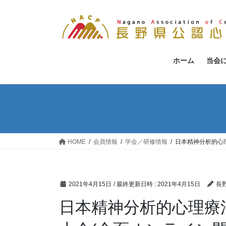
コ
ナ
ン
ビ
テ
ゲ
ン
ー
ツ
シ
ホーム
当会
へ
ョ
ス
ン
キ
に
ッ
移
プ
動
HOME
会員情報
学会／研修情報
日本精神分析的心
2021年4月15日
/ 最終更新日時 :
2021年4月15日
長
日本精神分析的心理療