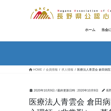
コ
ナ
ン
ビ
テ
ゲ
ン
ー
ツ
シ
ホーム
当会
へ
ョ
ス
ン
キ
に
ッ
移
プ
動
HOME
会員情報
求人情報
医療法人青雲会 倉田病
2020年10月9日
/ 最終更新日時 :
2020年10月9日
長
医療法人青雲会 倉田