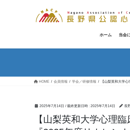
コ
ナ
ン
ビ
テ
ゲ
ン
ー
ツ
シ
ホーム
当会
へ
ョ
ス
ン
キ
に
ッ
移
プ
動
HOME
会員情報
学会／研修情報
【山梨英和大学心
2025年7月14日
/ 最終更新日時 :
2025年7月14日
長
【山梨英和大学心理臨